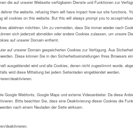
hnen die auf unserer Webseite verfügbaren Dienste und Funktionen zur Verfügu
deliver the website, refusing them will have impact how our site functions. Y
 all cookies on this website. But this will always prompt you to accept/refuse
okies ablehnen möchten. Um zu vermeiden, dass Sie immer wieder nach Cookie
e können sich jederzeit abmelden oder andere Cookies zulassen, um unsere D
okies auf unserer Domain entfernt.
puter auf unserer Domain gespeicherten Cookies zur Verfügung. Aus Sicherhe
werden. Diese können Sie in den Sicherheitseinstellungen Ihres Browsers ei
rhaft ausgeblendet wird und alle Cookies, denen nicht zugestimmt wurde, abg
falls wird diese Mitteilung bei jedem Seitenladen eingeblendet werden.
ieren/deaktivieren.
wie Google Webfonts, Google Maps und externe Videoanbieter. Da diese Anb
tivieren. Bitte beachten Sie, dass eine Deaktivierung dieser Cookies die Fu
 werden nach einem Neuladen der Seite wirksam.
en/deaktivieren.