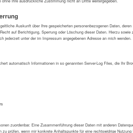
n ohne Ihre ausdrückliche Zustimmung nicht an Dritte weitergegeben.
errung
tgeltliche Auskunft über Ihre gespeicherten personenbezogenen Daten, dere
 Recht auf Berichtigung, Sperrung oder Löschung dieser Daten. Hierzu sowi
ch jederzeit unter der im Impressum angegebenen Adresse an mich wenden.
chert automatisch Informationen in so genannten Server-Log Files, die Ihr Br
rs
sonen zuordenbar. Eine Zusammenführung dieser Daten mit anderen Datenque
ch zu prüfen, wenn mir konkrete Anhaltspunkte für eine rechtswidrige Nutzung